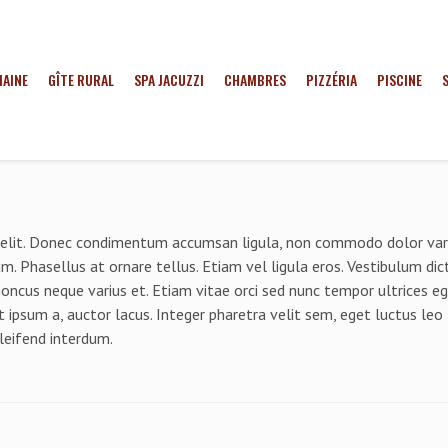
MAINE
GÎTE RURAL
SPA JACUZZI
CHAMBRES
PIZZÉRIA
PISCINE
g elit. Donec condimentum accumsan ligula, non commodo dolor var
m. Phasellus at ornare tellus. Etiam vel ligula eros. Vestibulum di
rhoncus neque varius et. Etiam vitae orci sed nunc tempor ultrices e
 ipsum a, auctor lacus. Integer pharetra velit sem, eget luctus leo
leifend interdum.