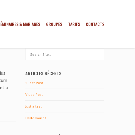
SÉMINAIRES & MARIAGES
GROUPES
TARIFS
CONTACTS
ius
ARTICLES RÉCENTS
ctum
Slider Post
get a
Video Post
Just a test
Hello world!