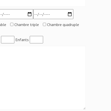
uble
Chambre triple
Chambre quadruple
:
Enfants