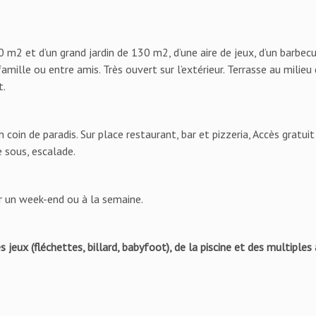
 m2 et d’un grand jardin de 130 m2, d’une aire de jeux, d’un barbecue
mille ou entre amis. Très ouvert sur l’extérieur. Terrasse au milieu d
t.
coin de paradis. Sur place restaurant, bar et pizzeria, Accès gratuit
 sous, escalade.
r un week-end ou à la semaine.
es jeux (fléchettes, billard, babyfoot), de la piscine et des multiple