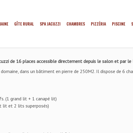
MAINE
GÎTE RURAL
SPA JACUZZI
CHAMBRES
PIZZÉRIA
PISCINE
zzi de 16 places accessible directement depuis le salon et par le le
u domaine, dans un bâtiment en pierre de 250M2. Il dispose de 6 ch
. (1 grand lit + 1 canapé lit)
 lit et 2 lits superposés)